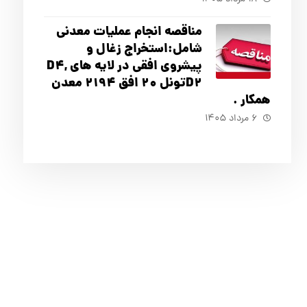
مناقصه انجام عملیات معدنی
شامل:استخراج زغال و
پیشروی افقی در لایه های D4,
D2تونل 20 افق 2194 معدن
همکار .
۶ مرداد ۱۴۰۵