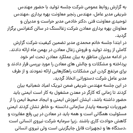
به گزارش روابط عمومی شرکت جلسه تولید با حضور مهندس
شریفی مدیر عامل، مهندس رنجبر معاونت بهره برداری ،مهندس
توحیدی معاونت فنی ،دکتر خادمی مدیر حراست و مدیران و
معاونان بهره برداری معادن شرکت زغالسنگ در سالن کنفرانس برگزار
گردید.
در ابتدا جلسه خانم محمدی مدیر تضمین کیفیت شرکت گزارش
کاملی از روند تولید و فروش زغال معادن در بهمن ماه ارائه دادند.
در ادامه مدیران مناطق به بیان عملکرد معادن تحت امر خود
پرداخته و مشکلات و چالش های معادن را مورد بررسی قرار دادند و
برای مرتفع کردن این مشکلات راهکارهایی ارائه نمودند و از طرف
مدیر عامل شرکت دستوراتی اتخاذ گردید.
در این جلسه مهندس شریفی ضمن تبریک اعیاد شعبانیه بیان
کردند تا زمانی که کارگر در معدن مشغول به کار است ایمنی باید
حضور داشته باشد، ایشان آموزش ایمنی و ایجاد محیط ایمن را از
ضروریات توسعه پایدار سازمانی دانسته ،و خاطر نشان کردند ایمنی
مسئولیت همگانی است و همه باید در معادن در پی رفع مغایرت و
کاهش حوادث کاری باشند .زیرا سرمایه شرکت نیروی انسانی است
،دستگاه ها و تجهیزات قابل جایگزینی است ولی نیروی انسانی