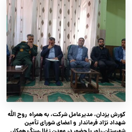
کورش یزدان، مدیرعامل شرکت، به همراه روح الله
شهداد نژاد فرماندار و اعضای شورای تأ‌مین
شهرستان،راور با حضور در معدن زغال‌سنگ همکار،