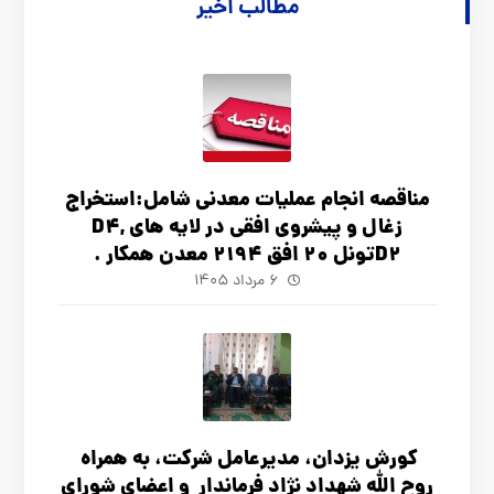
مطالب اخیر
مناقصه انجام عملیات معدنی شامل:استخراج
زغال و پیشروی افقی در لایه های D4,
D2تونل 20 افق 2194 معدن همکار .
۶ مرداد ۱۴۰۵
کورش یزدان، مدیرعامل شرکت، به همراه
روح الله شهداد نژاد فرماندار و اعضای شورای