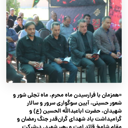
«همزمان با فرارسیدن ماه محرم، ماه تجلی شور و
شعور حسینی، آیین سوگواری سرور و سالار
شهیدان، حضرت اباعبدالله الحسین (ع) و
گرامیداشت یاد شهدای گران‌قدر جنگ رمضان و
مقام شامخ قائد امت و رهبر شهید، درشرکت