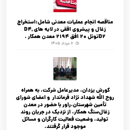
مناقصه انجام عملیات معدنی شامل:استخراج
زغال و پیشروی افقی در لایه های D4,
D2تونل 20 افق 2194 معدن همکار .
۶ مرداد ۱۴۰۵
کورش یزدان، مدیرعامل شرکت، به همراه
روح الله شهداد نژاد فرماندار و اعضای شورای
تأ‌مین شهرستان،راور با حضور در معدن
زغال‌سنگ همکار، از نزدیک در جریان روند
تولید، وضعیت فعالیت کارگران و مسائل
موجود قرار گرفتند.