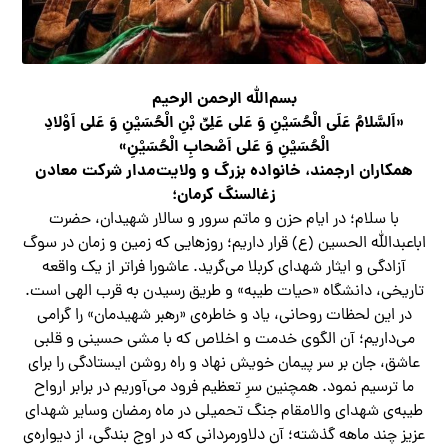
بسم‌الله الرحمن الرحیم
«اَلسَّلامُ عَلَی الْحُسَیْنِ وَ عَلی عَلِیِّ بْنِ الْحُسَیْنِ وَ عَلی اَوْلادِ
الْحُسَیْنِ وَ عَلی اَصْحابِ الْحُسَیْنِ»
همکاران ارجمند، خانواده بزرگ و ولایت‌مدار شرکت معادن
زغالسنگ کرمان؛
با سلام؛ در ایام حزن و ماتم سرور و سالار شهیدان، حضرت
اباعبدالله الحسین (ع) قرار داریم؛ روزهایی که زمین و زمان در سوگ
آزادگی و ایثار شهدای کربلا می‌گرید. عاشورا فراتر از یک واقعه
تاریخی، دانشگاه «حیات طیبه» و طریق رسیدن به قرب الهی است.
در این لحظات روحانی، یاد و خاطره‌ی «رهبر شهیدمان» را گرامی
می‌داریم؛ آن الگوی خدمت و اخلاص که با مشی حسینی و قلبی
عاشق، جان بر سر پیمان خویش نهاد و راه روشن ایستادگی را برای
ما ترسیم نمود. همچنین سرِ تعظیم فرود می‌آوریم در برابر ارواح
طیبه‌ی شهدای والامقام جنگ تحمیلی در ماه رمضان وسایر شهدای
عزیز چند ماهه گذشته؛ آن دلاورمردانی که در اوج بندگی، از دیواره‌ی