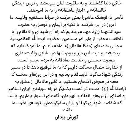
خاکی دنیا گذشتند و به ملکوت اعلی پیوستند و درس «بندگی
خالصانه» و «ایثار عاشقانه» را به ما آموختند.
تأسی به فرهنگ عاشورا یعنی حرکت در صراط مستقیم ولایت. ما
امروز در این شرکت، با تکیه بر ایمان و توسل به حضرت
سیدالشهدا (ع)، عهد می‌بندیم که راه آن شهدای والامقام را با
«اطاعت محض از ولی امر مسلمین، حضرت آیت‌الله العظمیسید
مجتبی خامنه‌ای (مدظله‌العالی)» ادامه دهیم. ما آموخته‌ایم که
پیشرفت و عزت این مرز و بوم، تنها در سایه‌ی ولایت‌مداری،
بصیرت حسینی و خدمت صادقانه به مردم میسر است.
از خداوند متعال مسألت داریم که به ما توفیق دهد تا در مسیر
زندگی شهادت‌گونه ثابت‌قدم بمانیم و در این روزهای سخت که
همه در معرض امتحان هستیم، با قلبی مالامال از عشق به
اباعبدالله (ع)، دست در دست یکدیگر در راه سربلندی ایران اسلامی
و اعتلای ارزش‌های انقلاب الهی‌مان، گام‌های استوار برداریم. باشد
که شفاعت شهدای کربلا و یاران سفرکرده‌مان، توشه‌ی آخرت ما
باشد.
کورش یزدان