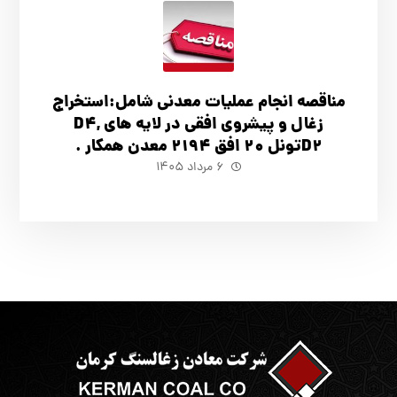
مناقصه انجام عملیات معدنی شامل:استخراج
زغال و پیشروی افقی در لایه های D4,
D2تونل 20 افق 2194 معدن همکار .
۶ مرداد ۱۴۰۵