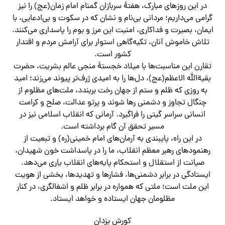
در این روزهای مبارک، هفتهٔ سربازان گمنام امام زمان(عج) را نیز
گرامی می‌داریم؛ مردانی بی‌نام و نشان که در سکوت و بی‌ادعایی، با
ایمان، بصیرت و فداکاری، امنیت این مرز و بوم را پاسداری می‌کنند.
تلاش خاموش آنان، تکیه‌گاهی استوار برای آرامش مردم و اقتدار
کشور است.
تقارن این مناسبت‌ها با میلاد خجستهٔ منجی عالم بشریت، حضرت
بقیةالله الاعظم(عج)، دل‌ها را به امیدی ژرف‌تر پیوند می‌زند؛ امید
به روزی که ظلم و ستم از جهان رخت بربندد، ملت‌های مظلوم از
چنگال تجاوز و دشمنی رها شوند و پرتو عدالت، صلح و کرامت
انسانی سراسر گیتی را فراگیرد. آرمانی که انقلاب اسلامی نیز در
مسیر تحقق آن گام برداشته است.
در این راه، پایبندی به آرمان‌های امام خمینی(ره) و تبعیت از
رهنمودهای رهبر معظم انقلاب، ما را در پاسداشت خون شهیدان،
صیانت از استقلال و استحکام پایه‌های انقلاب یاری می‌دهد.
ایستادگی در برابر دشمنی‌ها، فشارها و تهدیدها، بخشی از هویت
این ملت است؛ ملتی که همواره در برابر ظلم و اشغالگری، در کنار
مظلومان جهان ایستاده و خواهد ایستاد.
کورش یزدان