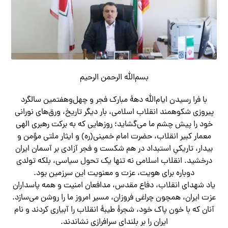
بسم‌الله الرحمن الرحیم
با فرا رسیدن ایام‌الله دههٔ مبارک فجر و چهل‌وهفتمین سالگرد
پیروزی شکوهمند انقلاب اسلامی، بار دیگر تاریخ، ورق‌های نورانی
خود را پیش چشم ما می‌گشاید؛ روزهایی که به برکت رهبری الهی
معمار کبیر انقلاب، حضرت امام خمینی(ره) و ایثار ملتی مؤمن و
بیدار، تاریکیِ استبداد در هم شکست و فجر آزادی بر آسمان ایران
درخشید. انقلاب اسلامی نه تنها یک تحول سیاسی، بلکه تولدی
دوباره برای هویت، عزت و معنویت این سرزمین بود.
یاد شهدای انقلاب، دفاع مقدس، مدافعان امنیت و همه پاسداران
عزت ایران، همچون چراغی فروزان، مسیر امروز ما را روشن می‌سازد.
آنان که با خون پاک خود، شجرهٔ طیبهٔ انقلاب را آبیاری کردند و نام
ایران را بر بلندای سرافرازی نشاندند.