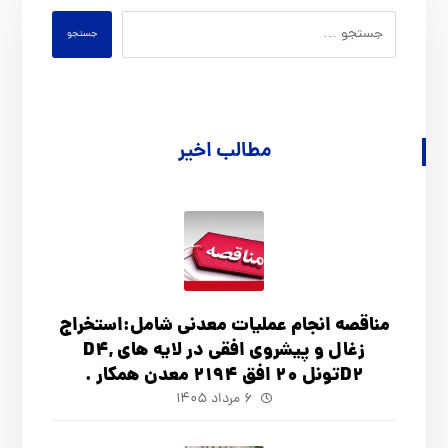
جستجو
مطالب اخیر
مناقصه انجام عملیات معدنی شامل:استخراج
زغال و پیشروی افقی در لایه های D4,
D2تونل 20 افق 2194 معدن همکار .
۶ مرداد ۱۴۰۵