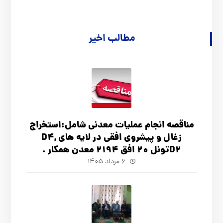
مطالب اخیر
مناقصه انجام عملیات معدنی شامل:استخراج
زغال و پیشروی افقی در لایه های D4,
D2تونل 20 افق 2194 معدن همکار .
۶ مرداد ۱۴۰۵