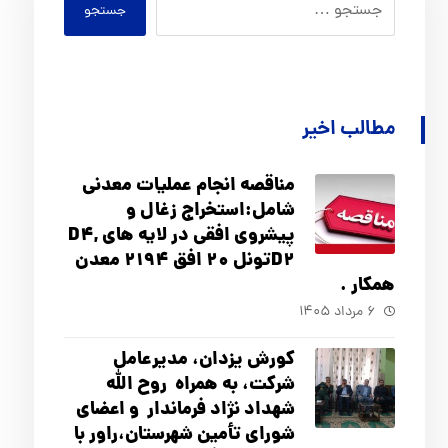
جستجو
مطالب اخیر
مناقصه انجام عملیات معدنی
شامل:استخراج زغال و
پیشروی افقی در لایه های D4,
D2تونل 20 افق 2194 معدن
همکار .
۶ مرداد ۱۴۰۵
کورش یزدان، مدیرعامل
شرکت، به همراه روح الله
شهداد نژاد فرماندار و اعضای
شورای تأ‌مین شهرستان،راور با