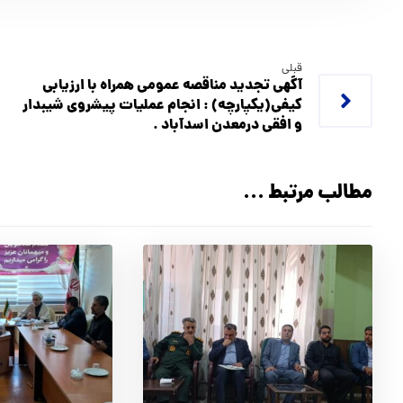
قبلی
آگهي تجدید مناقصه عمومی همراه با ارزیابی
کیفی(یکپارچه) : انجام عمليات پيشروی شيبدار
و افقي درمعدن اسدآباد .
مطالب مرتبط ...