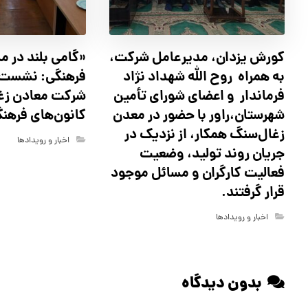
کورش یزدان، مدیرعامل شرکت،
«گامی بلند در م
به همراه روح الله شهداد نژاد
فرهنگی: نشست 
فرماندار و اعضای شورای تأ‌مین
شرکت معادن زغ
شهرستان،راور با حضور در معدن
کانون‌های فرهن
زغال‌سنگ همکار، از نزدیک در
اخبار و رویدادها
جریان روند تولید، وضعیت
فعالیت کارگران و مسائل موجود
قرار گرفتند.
اخبار و رویدادها
بدون دیدگاه