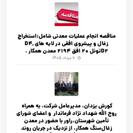
مناقصه انجام عملیات معدنی شامل:استخراج
زغال و پیشروی افقی در لایه های D4,
D2تونل 20 افق 2194 معدن همکار .
۶ مرداد ۱۴۰۵
کورش یزدان، مدیرعامل شرکت، به همراه
روح الله شهداد نژاد فرماندار و اعضای شورای
تأ‌مین شهرستان،راور با حضور در معدن
زغال‌سنگ همکار، از نزدیک در جریان روند