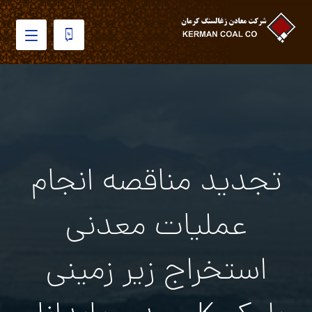
تجدید مناقصه انجام
عمليات معدني
استخراج زير زميني