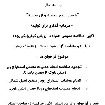
بسـمه تعالی
“
با صـلوات بر محمـد و آل محمـد
“
*
سرمایه گذاری برای تولید
*
آگهي مناقصه عمومی همراه با ارزیابی کیفی
(
یکپارچه
)
كارفرما و مناقصه گزار
:
شركت معادن زغالسنگ كرمان
موضوع فراخوان ها
:
تجدید مناقصه انجام عمليات معدني استخراج زير
زميني بلوك
K
معدن پابدانا
.
انجام عمليات استخراج روباز معدن آبنیل شمالی
.
انجام عمليات استخراج روباز معدن آبنیل غربی
.
شماره فراخوان و تاريخ انتشار آگهي مناقصه در سامانه ستاد
: