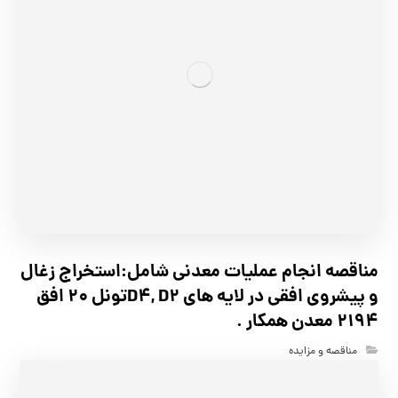
مناقصه انجام عملیات معدنی شامل:استخراج زغال
و پیشروی افقی در لایه های D4, D2تونل 20 افق
2194 معدن همکار .
مناقصه و مزایده