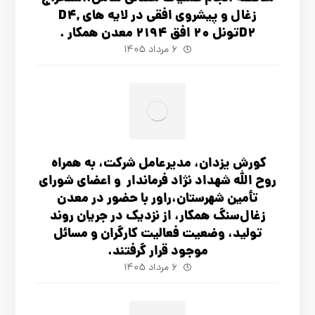
زغال و پیشروی افقی در لایه های D4,
D2تونل 20 افق 2194 معدن همکار .
۶ مرداد ۱۴۰۵
کورش یزدان، مدیرعامل شرکت، به همراه
روح الله شهداد نژاد فرماندار و اعضای شورای
تأ‌مین شهرستان،راور با حضور در معدن
زغال‌سنگ همکار، از نزدیک در جریان روند
تولید، وضعیت فعالیت کارگران و مسائل
موجود قرار گرفتند.
۶ مرداد ۱۴۰۵