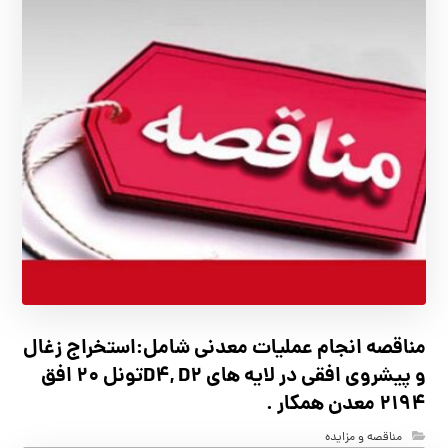
مناقصه انجام عملیات معدنی شامل:استخراج زغال
و پیشروی افقی در لایه های D4, D2تونل 20 افق
2194 معدن همکار .
مناقصه و مزایده