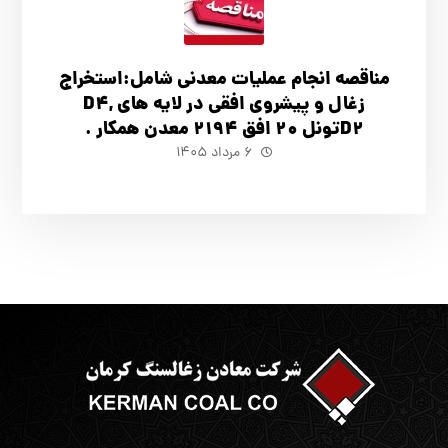
مناقصه انجام عملیات معدنی شامل:استخراج
زغال و پیشروی افقی در لایه های D4,
D2تونل 20 افق 2194 معدن همکار .
۶ مرداد ۱۴۰۵