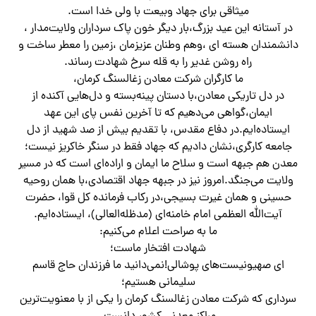
میثاقی برای جهاد وبیعت با ولی خدا است.
در آستانه این عید بزرگ،بار دیگر خون پاک سرداران ولایت‌مدار ،
دانشمندان هسته ای ،وهم وطنان عزیزمان ،زمین را معطر ساخت و
راه روشن غدیر را به قله‌ سرخ شهادت رساند.
ما کارگران شرکت معادن زغالسنگ کرمان،
در دل تاریکی معادن،با دستان پینه‌بسته و دل‌هایی آکنده از
ایمان،گواهی می‌دهیم که تا آخرین نفس پای این عهد
ایستاده‌ایم.در دفاع مقدس، با تقدیم بیش از صد شهید از دل
جامعه کارگری،نشان دادیم که جهاد فقط در سنگر خاکریز نیست؛
معدن هم جبهه است و سلاح ما ایمان و اراده‌ای است که در مسیر
ولایت می‌جنگد.امروز نیز در جبهه جهاد اقتصادی،با همان روحیه
حسینی و همان غیرت بسیجی،در رکاب فرمانده کل قوا، حضرت
آیت‌الله العظمی امام خامنه‌ای (مدظله‌العالی)، ایستاده‌ایم.
ما به صراحت اعلام می‌کنیم:
شهادت افتخار ماست؛
ای صهیونیست‌های پوشالی!نمی‌دانید ما فرزندان حاج قاسم
سلیمانی هستیم؛
سرداری که شرکت معادن زغالسنگ کرمان را یکی از با معنویت‌ترین