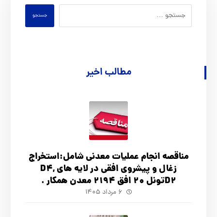
جستجو
مطالب اخیر
مناقصه انجام عملیات معدنی شامل:استخراج
زغال و پیشروی افقی در لایه های D4,
D2تونل 20 افق 2194 معدن همکار .
۶ مرداد ۱۴۰۵