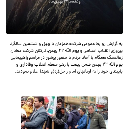
به گزارش روابط عمومي شركت:همزمان با چهل و ششمين سالگرد
پيروزي انقلاب اسلامي و يوم الله ۲۲ بهمن،كاركنان شركت معادن
زغالسنگ همگام با آحاد مردم با حضور پرشور در مراسم راهپيمايي
يوم الله ۲۲ بهمن ضمن بيعت با رهبر معظم انقلاب وفاداري و
پايبندي خود را به آرمانهاي امام راحل(ره)و شهدا اعلام نمودند.