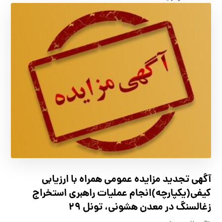
آگهي تجدید مزايده عمومی همراه با ارزیابی
کیفی(یکپارچه)انجام عملیات راهبری استخراج
زغالسنگ در معدن هشونی، تونل ۲۹