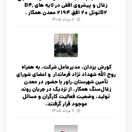
زغال و پیشروی افقی در لایه های D4,
D2تونل 20 افق 2194 معدن همکار .
۶ مرداد ۱۴۰۵
کورش یزدان، مدیرعامل شرکت، به همراه
روح الله شهداد نژاد فرماندار و اعضای شورای
تأ‌مین شهرستان،راور با حضور در معدن
زغال‌سنگ همکار، از نزدیک در جریان روند
تولید، وضعیت فعالیت کارگران و مسائل
موجود قرار گرفتند.
۶ مرداد ۱۴۰۵