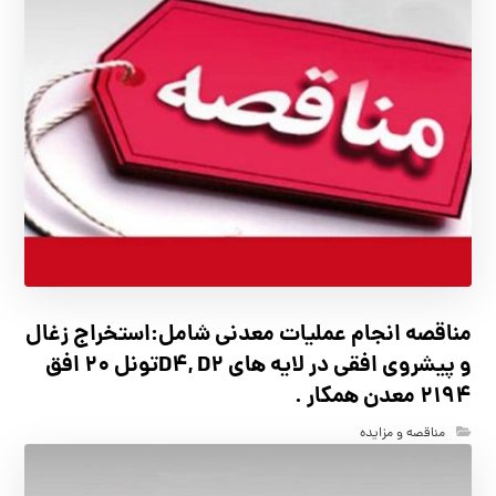
مناقصه انجام عملیات معدنی شامل:استخراج زغال
و پیشروی افقی در لایه های D4, D2تونل 20 افق
2194 معدن همکار .
مناقصه و مزایده