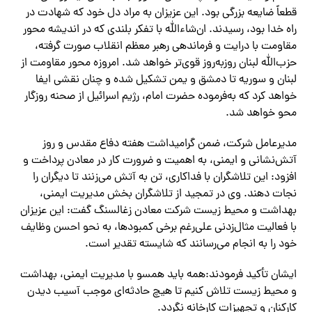
قطعاً ضایعه بزرگی بود. این عزیزان به مراد دل خود که شهادت در
راه خدا بود، رسیدند. ان‌شاءالله با تفکر بلندی که در اندیشه محور
مقاومت با درایت و فرماندهی رهبر معظم انقلاب صورت گرفته،
حزب‌الله لبنان روزبه‌روز قوی‌تر خواهد شد. امروزه محور مقاومت از
لبنان و سوریه تا دمشق و یمن تشکیل شده و چنان نقشی ایفا
خواهد کرد که به‌فرموده حضرت امام، رژیم اسرائیل از صحنه روزگار
محو خواهد شد.
مدیرعامل شرکت، ضمن گرامیداشت هفته دفاع مقدس و روز
آتش‌نشانی و ایمنی، به اهمیت و ضرورت کار در معادن پرداخت و
افزود: این تلاشگران با فداکاری، تن به آتش می‌زنند تا دیگران را
نجات دهند. وی در تمجید از تلاشگران بخش مدیریت ایمنی،
بهداشت و محیط زیست شرکت معادن زغالسنگ گفت: این عزیزان
با فعالیت مثال‌زدنی علی‌رغم برخی کمبودها، به نحو احسن وظایف
خود را به انجام می‌رسانند که شایسته تقدیر است.
ایشان تأکید فرمودند:همه باید همسو با مدیریت ایمنی، بهداشت
و محیط زیست تلاش کنیم تا هیچ حادثه‌ای موجب آسیب دیدن
کارکنان و تجهیزات کارخانه نگردد.