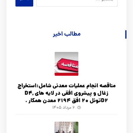
مطالب اخیر
مناقصه انجام عملیات معدنی شامل:استخراج
زغال و پیشروی افقی در لایه های D4,
D2تونل 20 افق 2194 معدن همکار .
۶ مرداد ۱۴۰۵