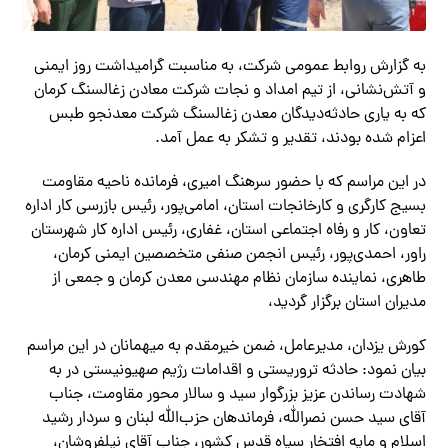
به گزارش روابط عمومی شرکت، به مناسبت گرامیداشت روز ایمنی
و آتش‌نشانی، از تیم امداد و نجات شرکت معادن زغالسنگ کرمان
که به یاری حادثه‌دیدگان معدن زغالسنگ شرکت معدنجو طبس
اعزام شده بودند، تقدیر و تشکر به عمل آمد.
در این مراسم که با حضور سرهنگ امیری، فرمانده ناحیه مقاومت
بسیج کارگری و کارخانجات استان، امامی‌پور، رئیس بازرسی کار اداره
تعاون، کار و رفاه اجتماعی استان، غفاری، رئیس اداره کار شهرستان
راور، احمدی‌پور، رئیس انجمن صنفی متخصصین ایمنی کرمان،
طاهری، نماینده سازمان نظام مهندسی معدن کرمان و جمعی از
مدیران استان برگزار گردید،
کورش یزدان، مدیرعامل، ضمن خیرمقدم به میهمانان در این مراسم
بیان نمود: حادثه تروریستی و اقدامات رژیم صهیونیستی در به
شهادت رساندن عزیز بزرگوار سید و سالار محور مقاومت، جناب
آقای سید حسن نصرالله، فرماندهان حزب‌الله لبنان و سردار رشید
اسلام و مایه افتخار سپاه قدس کشور، جناب آقای نیلفروشان،