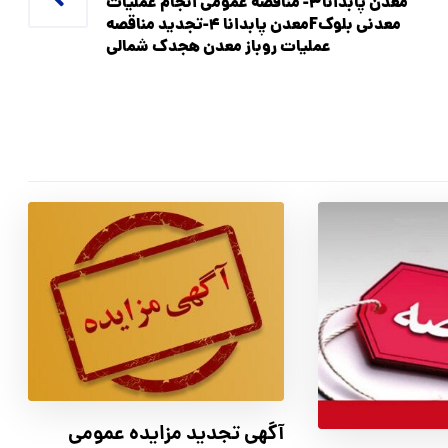
معدن پابدانا3- مناقصه عمومی انجام عملیات
معدنی بلوکFمعدن پابدانا 4-تجديد مناقصه
عمليات روباز معدن هجدك شمالي
آگهي تجدید مزايده عمومی