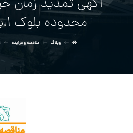
آگهي تمدید زمان خر
محدوده بلوك ۱،باداموئيه و هشوني شمالي محدوده تونل۲۰
وبلاگ
مناقصه و مزایده
آ