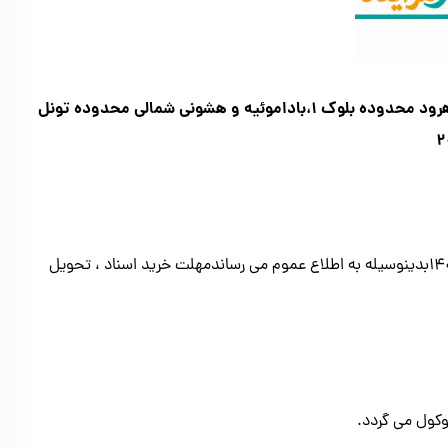
آگهي تمدید زمان خرید اسناد انجام راهبری معادن زغال سنگدهرود محدوده بلوك ۱،باداموئيه و هشوني شمالي محدوده تونل
۲
پیرو آگهی منتشره در روزنامه پيام ما و دنياي اقتصاد مورخ ۱۴۰۳/۰۵/۰۱بدینوسیله به اطلاع عموم می رساندمهلت خرید اسناد ، تحویل