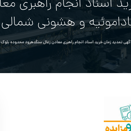
ید اسناد انجام راهبری مع
گهي تمدید زمان خرید اسناد انجام راهبری معادن زغال سنگدهرود محدوده بلوك ۱،باداموئيه و هشوني شمالي محدوده تونل۲۰