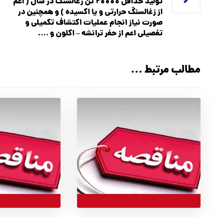
تولید حداقل ۲۰۰۰۰ تن زغال­سنگ در سال ( اعم
از زغالسنگ حرارتی و یا اکسیده ) و همچنين در
صورت نياز انجام عملیات اکتشاف تکمیلی و
تفصیلی اعم از حفر ترانشه – اکلون و ….
مطالب مرتبط ...