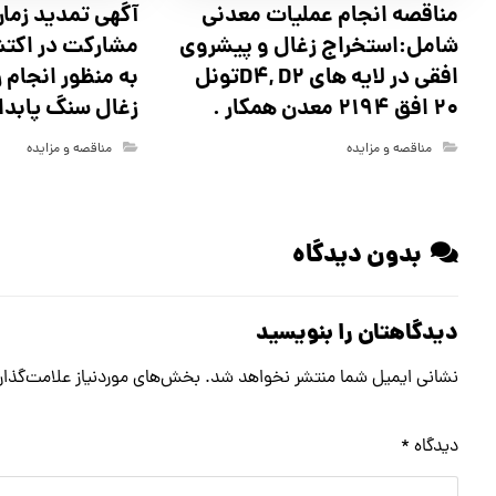
مناقصه انجام عملیات معدنی
آگهي تمدید زمان
شامل:استخراج زغال و پیشروی
مشارکت در اکت
افقی در لایه های D4, D2تونل
به منظور انجام 
20 افق 2194 معدن همکار .
زغال سنگ پابدان
مناقصه و مزایده
مناقصه و مزایده
بدون دیدگاه
دیدگاهتان را بنویسید
نشانی ایمیل شما منتشر نخواهد شد.
بخش‌های موردنیاز علامت‌گذار
دیدگاه
*