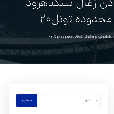
ادن زغال سنگدهرود
جستجو