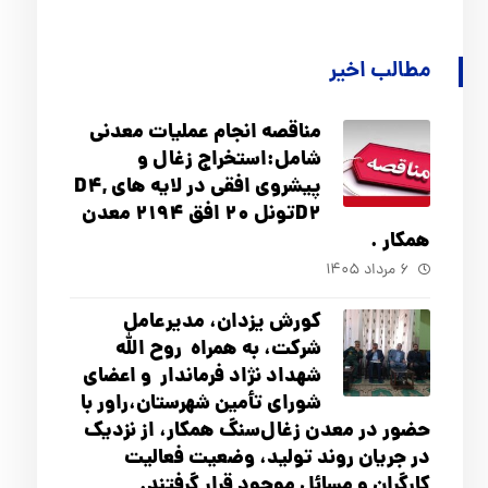
مطالب اخیر
مناقصه انجام عملیات معدنی
شامل:استخراج زغال و
پیشروی افقی در لایه های D4,
D2تونل 20 افق 2194 معدن
همکار .
۶ مرداد ۱۴۰۵
کورش یزدان، مدیرعامل
شرکت، به همراه روح الله
شهداد نژاد فرماندار و اعضای
شورای تأ‌مین شهرستان،راور با
حضور در معدن زغال‌سنگ همکار، از نزدیک
در جریان روند تولید، وضعیت فعالیت
کارگران و مسائل موجود قرار گرفتند.