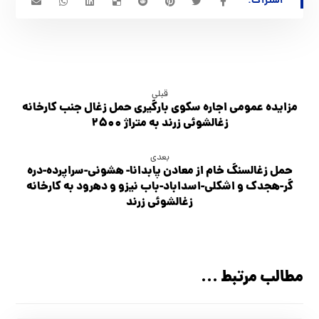
قبلی
مزایده عمومی اجاره سکوی بارگیری حمل زغال جنب کارخانه
زغالشوئی زرند به متراژ ۲۵۰۰
بعدی
حمل زغالسنگ خام از معادن پابدانا- هشوني-سراپرده-دره
گر-هجدك و اشكلي-اسداباد-باب نيزو و دهرود به كارخانه
زغالشوئي زرند
مطالب مرتبط ...