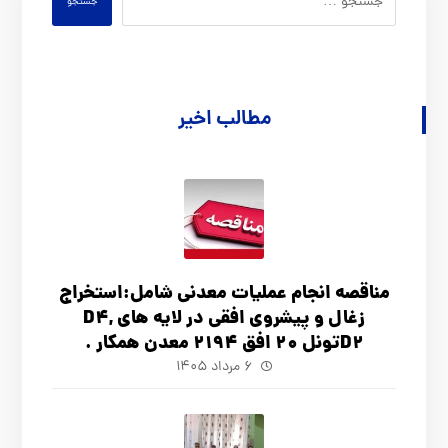
جستجو
مطالب اخیر
مناقصه انجام عملیات معدنی شامل:استخراج
زغال و پیشروی افقی در لایه های D4,
D2تونل 20 افق 2194 معدن همکار .
۶ مرداد ۱۴۰۵