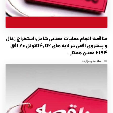
مناقصه انجام عملیات معدنی شامل:استخراج زغال
و پیشروی افقی در لایه های D4, D2تونل 20 افق
2194 معدن همکار .
مناقصه و مزایده