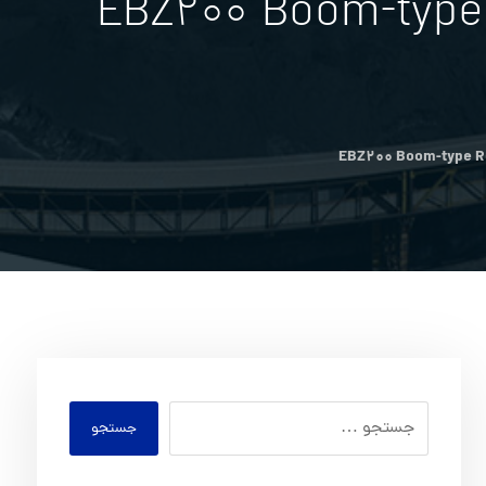
آگهي تجديد مزايده عمومي یکدستگاه رودهدر EBZ200 Boom-type
جستجو