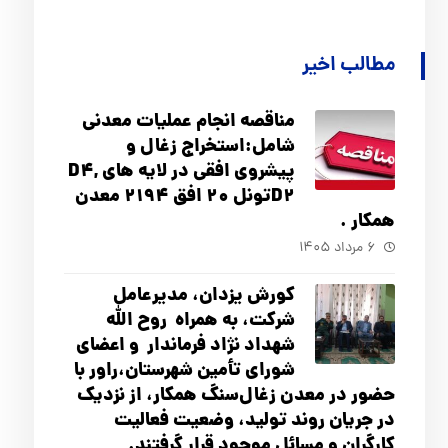
مطالب اخیر
مناقصه انجام عملیات معدنی
شامل:استخراج زغال و
پیشروی افقی در لایه های D4,
D2تونل 20 افق 2194 معدن
همکار .
۶ مرداد ۱۴۰۵
کورش یزدان، مدیرعامل
شرکت، به همراه روح الله
شهداد نژاد فرماندار و اعضای
شورای تأ‌مین شهرستان،راور با
حضور در معدن زغال‌سنگ همکار، از نزدیک
در جریان روند تولید، وضعیت فعالیت
کارگران و مسائل موجود قرار گرفتند.