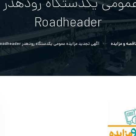
Roadheader
اقصه و مزایده
آگهي تجديد مزايده عمومي یکدستگاه رودهدر EBZ200 Boom-type Roadheader