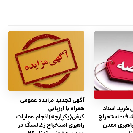
آگهي تجدید مزايده عمومی
همراه با ارزیابی
 خرید اسناد
کیفی(یکپارچه)انجام عملیات
شاف- استخراج
راهبری استخراج زغالسنگ در
راهبری معدن