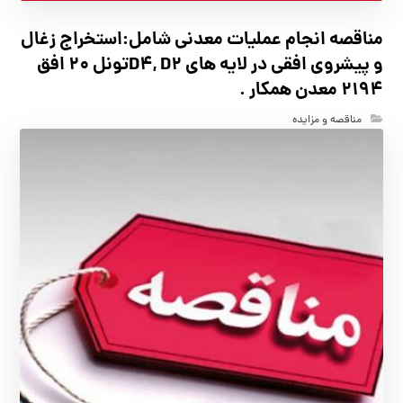
مناقصه انجام عملیات معدنی شامل:استخراج زغال
و پیشروی افقی در لایه های D4, D2تونل 20 افق
2194 معدن همکار .
مناقصه و مزایده