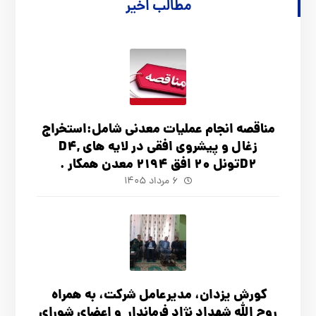
مطالب اخیر
مناقصه انجام عملیات معدنی شامل:استخراج
زغال و پیشروی افقی در لایه های D4,
D2تونل 20 افق 2194 معدن همکار .
۶ مرداد ۱۴۰۵
کورش یزدان، مدیرعامل شرکت، به همراه
روح الله شهداد نژاد فرماندار و اعضای شورای