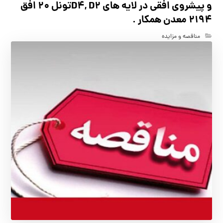
و پیشروی افقی در لایه های D4, D2تونل 20 افق
2194 معدن همکار .
مناقصه و مزایده