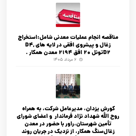
مناقصه انجام عملیات معدنی شامل:استخراج
زغال و پیشروی افقی در لایه های D4,
D2تونل 20 افق 2194 معدن همکار .
۶ مرداد ۱۴۰۵
کورش یزدان، مدیرعامل شرکت، به همراه
روح الله شهداد نژاد فرماندار و اعضای شورای
تأ‌مین شهرستان،راور با حضور در معدن
زغال‌سنگ همکار، از نزدیک در جریان روند