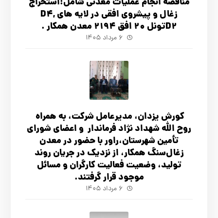
مناقصه انجام عملیات معدنی شامل:استخراج
زغال و پیشروی افقی در لایه های D4,
D2تونل 20 افق 2194 معدن همکار .
۶ مرداد ۱۴۰۵
کورش یزدان، مدیرعامل شرکت، به همراه
روح الله شهداد نژاد فرماندار و اعضای شورای
تأ‌مین شهرستان،راور با حضور در معدن
زغال‌سنگ همکار، از نزدیک در جریان روند
تولید، وضعیت فعالیت کارگران و مسائل
موجود قرار گرفتند.
۶ مرداد ۱۴۰۵