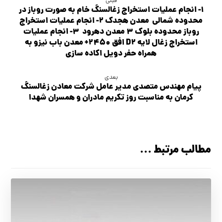
قبلی
1- انجام عملیات استخراج زغالسنگ خام به صورت روباز در
محدوده شمالي معدن هجدک 2- انجام عمليات استخراج
روباز محدوده بلوك 3 معدن دهرود 3- انجام عمليات
استخراج زغال لايه D2 افق 2450+ معدن باب نيزو به
همراه حفر دويل اكاده سازي
بعدی
پیام مهندس متصدی مدیر عامل شرکت معادن زغالسنگ
کرمان به مناسبت روز تکریم مادران و همسران شهدا
مطالب مرتبط ...