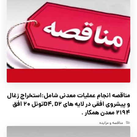
مناقصه انجام عملیات معدنی شامل:استخراج زغال
و پیشروی افقی در لایه های D4, D2تونل 20 افق
2194 معدن همکار .
مناقصه و مزایده