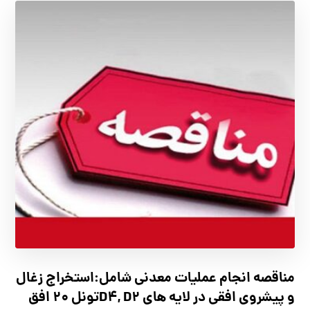
مناقصه انجام عملیات معدنی شامل:استخراج زغال
و پیشروی افقی در لایه های D4, D2تونل 20 افق