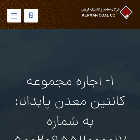
۱- اجاره مجموعه
کانتین معدن پابدانا:
به شماره