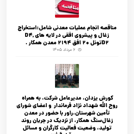
مناقصه انجام عملیات معدنی شامل:استخراج
زغال و پیشروی افقی در لایه های D4,
D2تونل 20 افق 2194 معدن همکار .
۶ مرداد ۱۴۰۵
کورش یزدان، مدیرعامل شرکت، به همراه
روح الله شهداد نژاد فرماندار و اعضای شورای
تأ‌مین شهرستان،راور با حضور در معدن
زغال‌سنگ همکار، از نزدیک در جریان روند
تولید، وضعیت فعالیت کارگران و مسائل