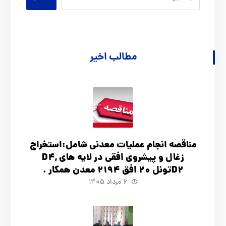
مطالب اخیر
مناقصه انجام عملیات معدنی شامل:استخراج
زغال و پیشروی افقی در لایه های D4,
D2تونل 20 افق 2194 معدن همکار .
۶ مرداد ۱۴۰۵