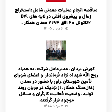
مناقصه انجام عملیات معدنی شامل:استخراج
زغال و پیشروی افقی در لایه های D4,
D2تونل 20 افق 2194 معدن همکار .
۶ مرداد ۱۴۰۵
کورش یزدان، مدیرعامل شرکت، به همراه
روح الله شهداد نژاد فرماندار و اعضای شورای
تأ‌مین شهرستان،راور با حضور در معدن
زغال‌سنگ همکار، از نزدیک در جریان روند
تولید، وضعیت فعالیت کارگران و مسائل
موجود قرار گرفتند.
۶ مرداد ۱۴۰۵