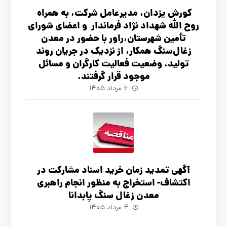
کورش یزدان، مدیرعامل شرکت، به همراه
روح الله شهداد نژاد فرماندار و اعضای شورای
تأ‌مین شهرستان،راور با حضور در معدن
زغال‌سنگ همکار، از نزدیک در جریان روند
تولید، وضعیت فعالیت کارگران و مسائل
موجود قرار گرفتند.
۶ مرداد ۱۴۰۵
آگهي تمدید زمان خرید اسناد مشارکت در
اکتشاف- استخراج به منظور انجام راهبری
معدن زغال سنگ پابدانا
۴ مرداد ۱۴۰۵