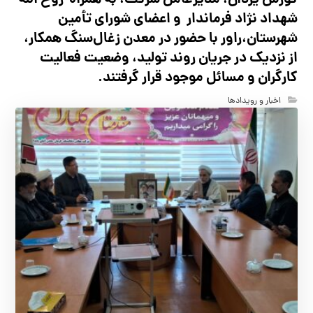
کورش یزدان، مدیرعامل شرکت، به همراه روح الله
شهداد نژاد فرماندار و اعضای شورای تأ‌مین
شهرستان،راور با حضور در معدن زغال‌سنگ همکار،
از نزدیک در جریان روند تولید، وضعیت فعالیت
کارگران و مسائل موجود قرار گرفتند.
اخبار و رویدادها