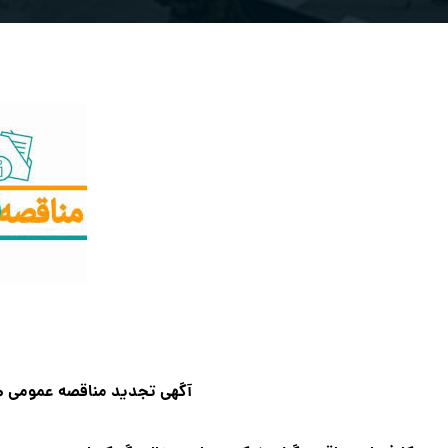
آگهي تجدید مناقصه عمومی همر