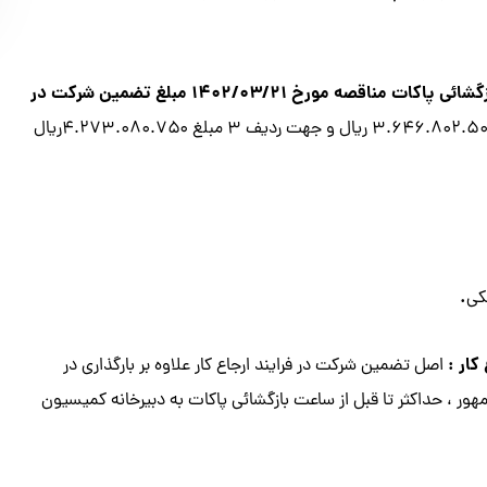
زمان بازگشایی پاکت ها : ارزيابي كيفي مورخ ۱۴۰۲/۰۳/۱۸ و بازگشائي پاكات مناقصه مورخ ۱۴۰۲/۰۳/۲۱ مبلغ تضمین شرکت در
جهت رديف ۱ و ۲ هر کدام تضمین معتبر به مبلغ ۳.۶۴۶.۸۰۲.۵۰۰ ريال و جهت رديف ۳ مبلغ ۴.۲۷۳.۰۸۰.۷۵۰ریال
.
کی
ار :
اصل تضمين شركت در فرايند ارجاع كار علاوه بر بارگذاري در
ور ، حداكثر تا قبل از ساعت بازگشائي پاكات به دبيرخانه كميسيون