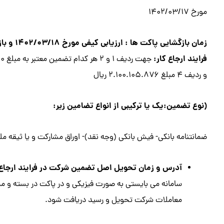
مورخ ۱۴۰۲/۰۳/۱۷
فرایند ارجاع کار:
و ردیف ۴ مبلغ ۲.۱۰۰.۱۰۵.۸۷۶ ريال
(نوع تضمين:يك يا تركيبي از انواع تضامين زير:
ضمانتنامه بانکی- فیش بانکی (وجه نقد)- اوراق مشارکت و يا ثیقه مل
آدرس و زمان تحويل اصل تضمين شركت در فرايند ارجاع ك
سامانه مي بايستي به صورت فيزيكي و در پاكت در بسته و ممه
معاملات شركت تحويل و رسيد دريافت شود.