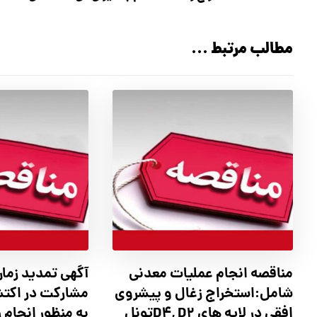
مطالب مرتبط ...
مناقصه انجام عملیات معدنی
آگهي تمدید زمان
شامل:استخراج زغال و پیشروی
مشارکت در اکت
افقی در لایه های D4, D2تونل
به منظور انجام 