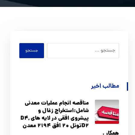
جستجو
مطالب اخیر
مناقصه انجام عملیات معدنی
شامل:استخراج زغال و
پیشروی افقی در لایه های D4,
D2تونل 20 افق 2194 معدن
همکار .