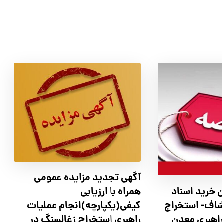
آگهي تجدید مزايده عمومی
همراه با ارزیابی
 خرید اسناد
کیفی(یکپارچه)انجام عملیات
شاف- استخراج
راهبری استخراج زغالسنگ در
راهبری معدن