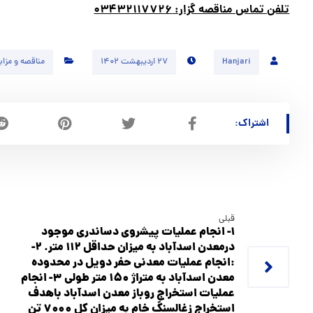
تلفن تماس مناقصه گزار: ۰۳۴۳۲۱۱۷۷۲۶
Hanjari
۲۷ اردیبهشت ۱۴۰۲
مناقصه و مزای
قبلی
۱- انجام عملیات پیشروی دساندری موجود
درمعدن اسدآباد به میزان حداقل ۱۱۲ متر. ۲-
:انجام عمليات معدني حفر دویل در محدوده
معدن اسدآباد به متراژ ۱۵۰ متر طولی ۳- انجام
عملیات استخراج روباز معدن اسدآباد باهدف
استخراج زغالسنگ خام به میزان کل ۷۰۰۰ تن