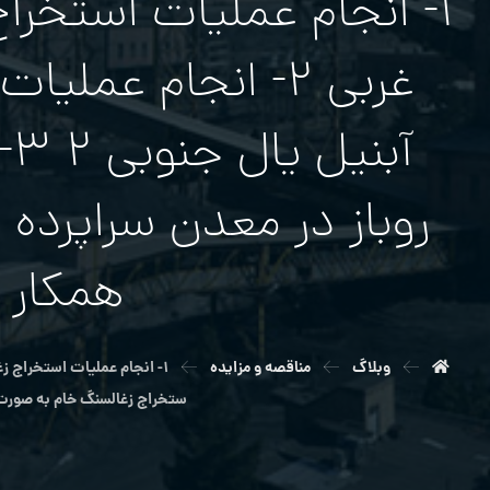
۱- انجام عملیات استخرا
غربي ۲- انجام ع
آ
همكار 
وبلاگ
مناقصه و مزایده
ستخراج زغالسنگ خام به صورت روباز در معدن سراپرده محدو