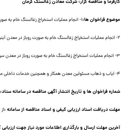
كارفرما و مناقصه گزار: شركت معادن زغالسنگ كرمان
موضوع فراخوان ها:
۱- انجام عملیات استخراج زغالسنگ خام به صورت روباز در معدن آبنيل یال غربي
۲- انجام عملیات استخراج زغالسنگ خام به صورت روباز در معدن آبنيل یال جنوبي ۲
۳- انجام عملیات استخراج زغالسنگ خام به صورت روباز در معدن سراپرده محدوده دره گر
۴- ایاب و ذهاب مسئولين معدن همكار و همچنين خدمات داخلي معدن
شماره فراخوان ها و تاريخ انتشار آگهي مناقصه در سامانه ستاد:
مهلت دریافت اسناد ارزيابي كيفي و اسناد مناقصه از سامانه :
از مورخ /۲۸
آخرين مهلت ارسال و بارگذاري اطلاعات مورد نياز جهت ارزيابي 