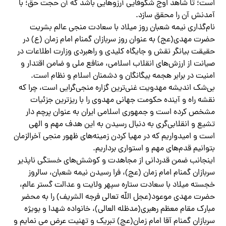
است؛ تا شاهد اوج شکوفایی آرزو‌هایی باشد که آن حجت حق؛ با
آمدنش آن را محقق سازد.
نام‌گذاری نیمه شعبان روز میلاد با سعادت منجی عالم بشریت
حضرت مهدی(عج) به عنوان روز سربازان گمنام امام زمان (ع) در
حقیقت بیانگر نقش و جایگاه کلیدی و راهبردی وزارت اطلاعات در
صیانت از ارزش‌های انقلاب اسلامی، منافع ملی و ضامن اقتدار و
امنیت در برابر هجمه بیگانگان و دشمنان اسلام و نظام است.
بی‌شک اندیشه مهدویت غنی‌ترین گزاره منجی‌گرایی است، چرا که
نقشه راه و آینده حکومت جهانی مهدوی را با ریزترین جزئیات
مشخص کرده است و جمهوری اسلامی ایران به عنوان پرچم دار
تشیع و انقلابی‌گری به دنبال رسیدن به این هدف مهم و الهی
است و امیدواریم که در مهیا کردن زمینه‌های ظهور منجی آخرالزمان
بتوانیم قدم‌های مهم و استواری برداریم.
اینجانب ضمن قدردانی از مجاهدت و کوشش‌های خستگی ناپذیر
سربازان گمنام امام زمان (عج)، فرا رسیدن نیمه شعبان، سالروز
خجسته میلاد با سعادت ستاره سپهر ولایت و عدالت گستر عالم،
حضرت مهدی موعود(عجل اللّه تعالی فرجه الشریف) را به محضر
مبارک مقام معظم رهبری(مدظله العالی)، خانواده شهدا و بویژه
سربازان گمنام آقا امام زمان(عج) تبریک و تهنیت عرض می نمایم و