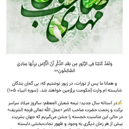
وَلَقَدْ کَتَبْنَا فِی الزَّبُورِ مِن بَعْدِ الذِّکْرِ أَنَّ الْأَرْضَ یَرِثُهَا عِبَادِیَ
الصَّالِحُونَ»»
ﻭ ﻫﻤﺎﻧﺎ ﻣﺎ ﭘﺲ ﺍﺯ ﺗﻮﺭﺍﺕ، ﺩﺭ ﺯﺑﻮﺭ ﻧﻮﺷﺘﻴﻢ ﻛﻪ: ﺑﻰ ﮔﻤﺎﻥ ﺑﻨﺪﮔﺎﻥ
ﺷﺎﻳﺴﺘﻪ ﺍم ﻭﺍﺭﺙ [ﺣﻜﻮﻣﺖ ﺑﺮ]ﺯﻣﻴﻦ ﺧﻮﺍﻫﻨﺪ ﺷﺪ. (سوره انبیاء ۱۰۵)
در آستانه سال جدید؛ نیمه شعبان المعظم؛ سالروز میلاد سراسر
برکت و رحمت حضرت صاحب الامر «عجل الله تعالی فرجه الشریف»
در حالی این مناسبت خجسته را جشن می‌گیریم که جهان بشریت
بیش از هر زمان دیگری به وجود و ظهور نجات‌بخشی دلبسته