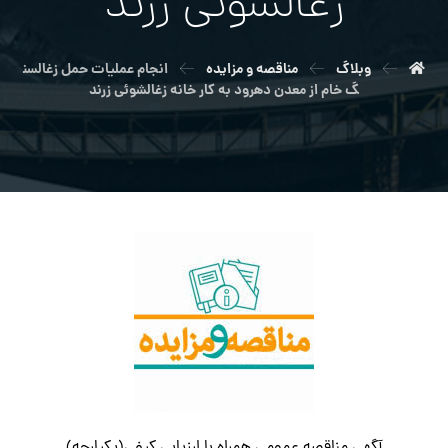
زغالشوئي زرند
وبلاگ
مناقصه و مزایده
انجام عملیات حمل زغالسن
گ خام از معدن دهرود به كار خانه زغالشوئي زرند