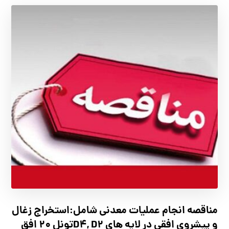
مناقصه انجام عملیات معدنی شامل:استخراج زغال
و پیشروی افقی در لایه های D4, D2تونل 20 افق