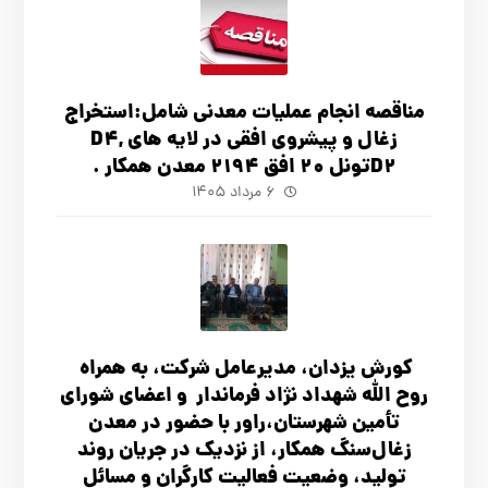
مناقصه انجام عملیات معدنی شامل:استخراج
زغال و پیشروی افقی در لایه های D4,
D2تونل 20 افق 2194 معدن همکار .
۶ مرداد ۱۴۰۵
کورش یزدان، مدیرعامل شرکت، به همراه
روح الله شهداد نژاد فرماندار و اعضای شورای
تأ‌مین شهرستان،راور با حضور در معدن
زغال‌سنگ همکار، از نزدیک در جریان روند
تولید، وضعیت فعالیت کارگران و مسائل