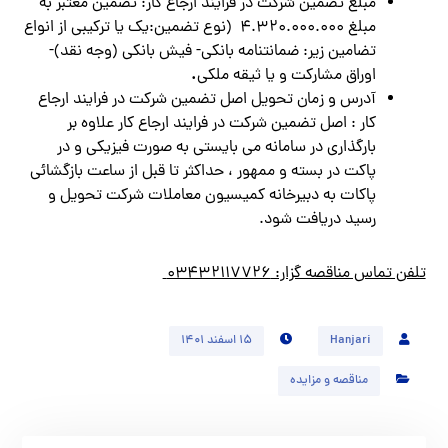
مبلغ تضمین شرکت در فرایند ارجاع کار: تضمين معتبر به
مبلغ ۴.۳۲۰.۰۰۰.۰۰۰ (نوع تضمين:يك يا تركيبي از انواع
تضامين زير: ضمانتنامه بانکی- فیش بانکی (وجه نقد)-
.
اوراق مشارکت و يا ثیقه ملکی
آدرس و زمان تحويل اصل تضمين شركت در فرايند ارجاع
كار : اصل تضمين شركت در فرايند ارجاع كار علاوه بر
بارگذاري در سامانه مي بايستي به صورت فيزيكي و در
پاكت در بسته و ممهور ، حداكثر تا قبل از ساعت بازگشائي
پاكات به دبيرخانه كميسيون معاملات شركت تحويل و
رسيد دريافت شود.
تلفن تماس مناقصه گزار: ۰۳۴۳۲۱۱۷۷۲۶
Hanjari
۱۵ اسفند ۱۴۰۱
مناقصه و مزایده