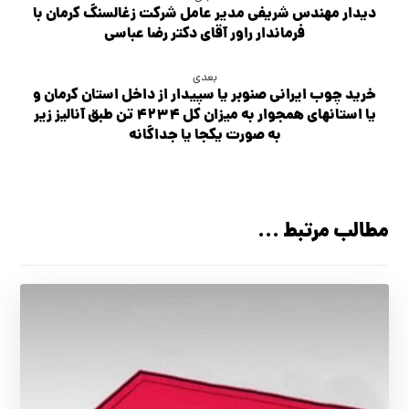
دیدار مهندس شریفی مدیر عامل شرکت زغالسنگ کرمان با
فرماندار راور آقای دکتر رضا عباسی
بعدی
خرید چوب ایرانی صنوبر یا سپیدار از داخل استان کرمان و
یا استانهای همجوار به میزان کل ۴۲۳۴ تن طبق آنالیز زیر
به صورت یکجا یا جداگانه
مطالب مرتبط ...