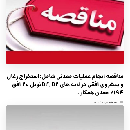
مناقصه انجام عملیات معدنی شامل:استخراج زغال
و پیشروی افقی در لایه های D4, D2تونل 20 افق
2194 معدن همکار .
مناقصه و مزایده