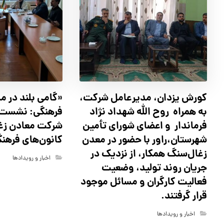
کورش یزدان، مدیرعامل شرکت،
«گامی بلند در م
به همراه روح الله شهداد نژاد
فرهنگی: نشست 
فرماندار و اعضای شورای تأ‌مین
شرکت معادن زغ
شهرستان،راور با حضور در معدن
کانون‌های فرهن
زغال‌سنگ همکار، از نزدیک در
اخبار و رویدادها
جریان روند تولید، وضعیت
فعالیت کارگران و مسائل موجود
قرار گرفتند.
اخبار و رویدادها