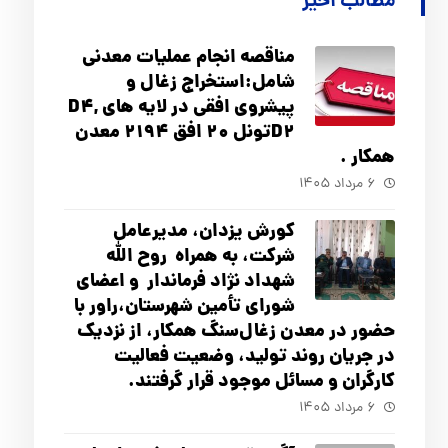
مطالب اخیر
مناقصه انجام عملیات معدنی
شامل:استخراج زغال و
پیشروی افقی در لایه های D4,
D2تونل 20 افق 2194 معدن
همکار .
۶ مرداد ۱۴۰۵
کورش یزدان، مدیرعامل
شرکت، به همراه روح الله
شهداد نژاد فرماندار و اعضای
شورای تأ‌مین شهرستان،راور با
حضور در معدن زغال‌سنگ همکار، از نزدیک
در جریان روند تولید، وضعیت فعالیت
کارگران و مسائل موجود قرار گرفتند.
۶ مرداد ۱۴۰۵