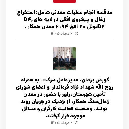
مناقصه انجام عملیات معدنی شامل:استخراج
زغال و پیشروی افقی در لایه های D4,
D2تونل 20 افق 2194 معدن همکار .
۶ مرداد ۱۴۰۵
کورش یزدان، مدیرعامل شرکت، به همراه
روح الله شهداد نژاد فرماندار و اعضای شورای
تأ‌مین شهرستان،راور با حضور در معدن
زغال‌سنگ همکار، از نزدیک در جریان روند
تولید، وضعیت فعالیت کارگران و مسائل
موجود قرار گرفتند.
۶ مرداد ۱۴۰۵