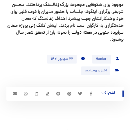
موجود براي شكوفايي مجموعه بزرگ زغالسنگ پرداختند. محسن
شریفی برگزاري اينگونه جلسات با حضور مديران را قوت قلبي براي
خود وهمكارانشان جهت پيشبرد اهداف زغالسنگ كه همان
خدمتگزاري به كارگران است نام بردند. ایشان كلنگ زني پروژه معدن
سراپرده جنوبي در هفته دولت را نمونه بارز از تحقق شعار سال
برشمرد.
Hanjari
۲۲ شهریور ۱۴۰۱
اخبار و رویدادها