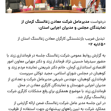
مدیرعامل شرکت معادن زغالسنگ کرمان از
درخواست
نمایندگان مجلس و مدیران اجرایی استان
:
تبدیل ضریب بازنشستگی کارگران معادن زغالسنگ استان از
۱/۵به ۲
*
*
به گزارش روابط عمومی شرکت زغالسنگ جلسه در فرمانداری زرند با
حضور سیدرضا حسینی نژاد فرماندار زرند و دکتر مهرابی معاون امور
اقتصادی استانداری کرمان، خانم دکتر شریعتی نماینده مردم زرند و
کوهبنان در مجلس شورای اسلامی، مجید توکلی سرپرست
فرمانداری کوهبنان، مهندس شریفی مدیرعامل شرکت و تعدادی از
مدیران اجرایی شهرستان و نمایندگان کارگری معادن در محل
فرمانداری زرند با موضوع همفکری برای رفع مشکلات کارگری شرکت
زغالسنگ برگزار شد.
در اين جلسه مدير عامل شركت زغالسنگ ضمن ارائه گزارشي از
عملكرد شركت به تبين راههاي پيشنهادي جهت استفاده از ظرفيت