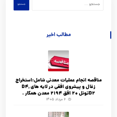
جستجو
مطالب اخیر
مناقصه انجام عملیات معدنی شامل:استخراج
زغال و پیشروی افقی در لایه های D4,
D2تونل 20 افق 2194 معدن همکار .
۶ مرداد ۱۴۰۵