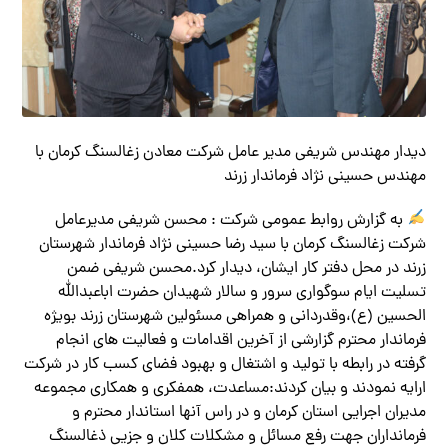
دیدار مهندس شریفی مدیر عامل شرکت معادن زغالسنگ کرمان با
مهندس حسینی نژاد فرماندار زرند
به گزارش روابط عمومی شرکت : محسن شریفی مدیرعامل
شرکت زغالسنگ کرمان با سید رضا حسینی نژاد فرماندار شهرستان
زرند در محل دفتر کار ایشان، دیدار کرد.محسن شریفی ضمن
تسلیت ایام سوگواری سرور و سالار شهیدان حضرت اباعبدالله
الحسین (ع)،وقدردانی و همراهی مسئولین شهرستان زرند بویژه
فرماندار محترم گزارشی از آخرین اقدامات و فعالیت های انجام
گرفته در رابطه با تولید و اشتغال و بهبود فضای کسب کار در شرکت
ارایه نمودند و بیان کردند:مساعدت، همفکری و همکاری مجموعه
مدیران اجرایی استان کرمان و در راس آنها استاندار محترم و
فرمانداران جهت رفع مسائل و مشکلات کلان و جزیی ذغالسنگ