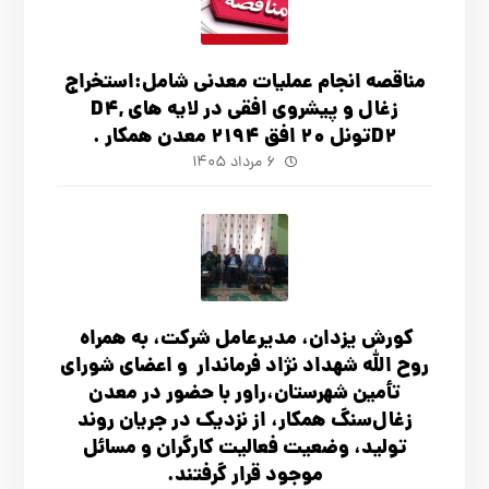
مناقصه انجام عملیات معدنی شامل:استخراج
زغال و پیشروی افقی در لایه های D4,
D2تونل 20 افق 2194 معدن همکار .
۶ مرداد ۱۴۰۵
کورش یزدان، مدیرعامل شرکت، به همراه
روح الله شهداد نژاد فرماندار و اعضای شورای
تأ‌مین شهرستان،راور با حضور در معدن
زغال‌سنگ همکار، از نزدیک در جریان روند
تولید، وضعیت فعالیت کارگران و مسائل
موجود قرار گرفتند.