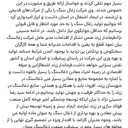
بسیار مهم تلقی کردند و خواستار ارائه طریق و مشورت در این
خصوص شدند. وی شرکت زغال سنگ را یکی از شرکت‌های قدیمی
و ارزشمند در ایجاد اشتغال در استان دانست و ابراز امیدواری کرد
که بتوانیم تولید زغال سنگ را به حد مورد انتظار و قابل قبولی
برسانیم که حداقل جوابگوی نیاز داخل باشد. در ادامه حسینی
نژادفرماندار زرند ضمن تشکر از اقدامات مدیر عامل شرکت زغالسنگ
بیان نمود قطع به یقین با اقدامات مدبرانه شما و همه کارگران
سختکوش و پرتلاش بی تردید با بوجود آمدن شرایط مساعد تولید
و بهره وری این شرکت در راستای پیشرفت و اعتلای استان و کشور
نقش بسزایی خواهد داشت.فرماندار زرند اشتغالزایی و صرفه
اقتصادی در زمینه احیاء معادن ذغالسنگ را بسیار بالقوه دانست و
با اشاره به مجموعه منابع و معادن بسیار غنی ذغالسنگ در
شهرستان زرند، افزود: باید با همکاری و همدلی، منابع ذغالسنگ در
زرند را به حداکثر ظرفیت و جهش تولید برسانیم.در ادامه سید رضا
حسینی نژاد با بیان اینکه توسعه چشمگیر اخیر چرخه کامل صنعت
فولاد سازی در زرند نیازمند ایجاد بستر و زمینه توسعه بیش از
پیش معادن و بهره برداری از ذغال سنگ به عنوان ماده اولیه می
باشد، وجود مدیران کارآمد با اقتدار ویژه در تصمیم گیری نهایی را از
مولفه های بسیار مهم در پیشرفت صنعت ذغالسنگ عنوان