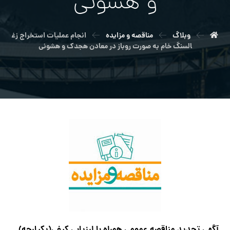
و هشوني
وبلاگ
مناقصه و مزایده
انجام عملیات استخراج زغ
السنگ خام به صورت روباز در معادن هجدك و هشوني
آگهي تجدید مناقصه عمومی همراه با ارزیابی کیفی
(
یکپارچه)