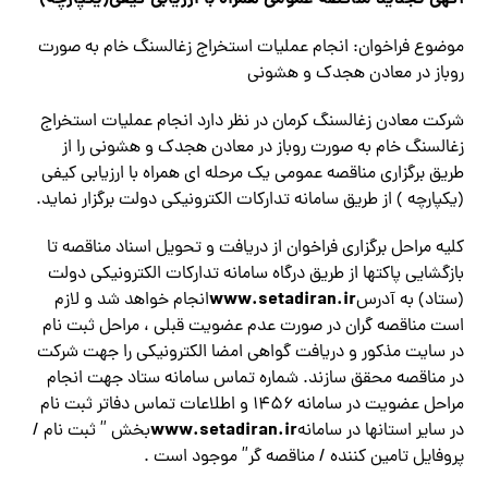
موضوع فراخوان: انجام عملیات استخراج زغالسنگ خام به صورت
روباز در معادن هجدك و هشوني
شركت معادن زغالسنگ كرمان در نظر دارد انجام عملیات استخراج
زغالسنگ خام به صورت روباز در معادن هجدك و هشوني را از
طریق برگزاري مناقصه عمومي یک مرحله اي همراه با ارزيابي كيفي
(یکپارچه ) از طريق سامانه تدارکات الکترونیکی دولت برگزار نماید.
کلیه مراحل برگزاری فراخوان از دریافت و تحویل اسناد مناقصه تا
بازگشایی پاکت­ها از طریق درگاه سامانه تدارکات الکترونیکی دولت
www.setadiran.ir
(ستاد) به آدرس
انجام خواهد شد و لازم
است مناقصه گران در صورت عدم عضويت قبلي ، مراحل ثبت نام
در سايت مذكور و دريافت گواهي امضا الكترونيكي را جهت شركت
در مناقصه محقق سازند. شماره تماس سامانه ستاد جهت انجام
مراحل عضويت در سامانه ۱۴۵۶ و اطلاعات تماس دفاتر ثبت نام
www.setadiran.ir
در ساير استانها در سامانه
بخش ” ثبت نام /
پروفايل تامين كننده / مناقصه گر” موجود است .