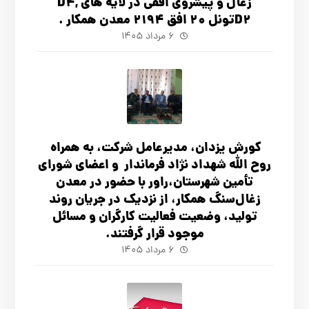
زغال و پیشروی افقی در لایه های D4,
D2تونل 20 افق 2194 معدن همکار .
۶ مرداد ۱۴۰۵
کورش یزدان، مدیرعامل شرکت، به همراه
روح الله شهداد نژاد فرماندار و اعضای شورای
تأ‌مین شهرستان،راور با حضور در معدن
زغال‌سنگ همکار، از نزدیک در جریان روند
تولید، وضعیت فعالیت کارگران و مسائل
موجود قرار گرفتند.
۶ مرداد ۱۴۰۵