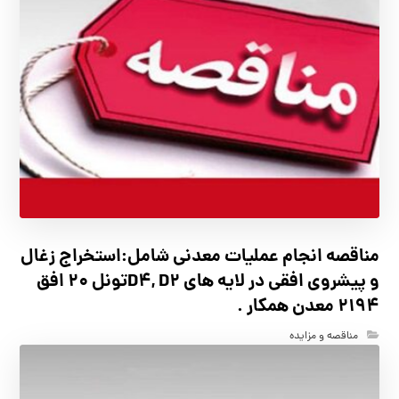
مناقصه انجام عملیات معدنی شامل:استخراج زغال
و پیشروی افقی در لایه های D4, D2تونل 20 افق
2194 معدن همکار .
مناقصه و مزایده