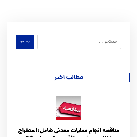
جستجو
مطالب اخیر
مناقصه انجام عملیات معدنی شامل:استخراج