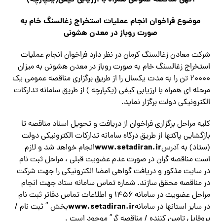
موضوع فراخوان انجام عملیات استخراج زغالسنگ خام به
صورت روباز در معدن هشوني
شركت معادن زغالسنگ كرمان در نظر دارد فراخوان انجام عملیات
استخراج زغالسنگ خام به صورت روباز در معدن هشوني به ميزان
۲۰۰۰۰ تن را به مدت یکسال را از طریق برگزاري مناقصه عمومي يك
مرحله اي همراه با ارزيابي كيفي (یکپارچه ) از طريق سامانه تدارکات
الکترونیکی دولت برگزار نماید.
کلیه مراحل برگزاری فراخوان از دریافت و تحویل اسناد مناقصه تا
بازگشایی پاکت­ها از طریق درگاه سامانه تدارکات الکترونیکی دولت
www.setadiran.ir
(ستاد) به آدرس
انجام خواهد شد و لازم
است مناقصه گران در صورت عدم عضويت قبلي ، مراحل ثبت نام
در سايت مذكور و دريافت گواهي امضا الكترونيكي را جهت شركت
در مناقصه محقق سازند. شماره تماس سامانه ستاد جهت انجام
مراحل عضويت در سامانه ۱۴۵۶ و اطلاعات تماس دفاتر ثبت نام
www.setadiran.ir
در ساير استانها در سامانه
بخش ” ثبت نام /
پروفايل تامين كننده / مناقصه گر” موجود است .