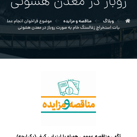
روباز در معدن هشوني
وبلاگ
مناقصه و مزایده
موضوع فراخوان انجام عمل
یات استخراج زغالسنگ خام به صورت روباز در معدن هشوني
آگهي مناقصه عمومی همراه با ارزیابی کیفی(یکپارچه)