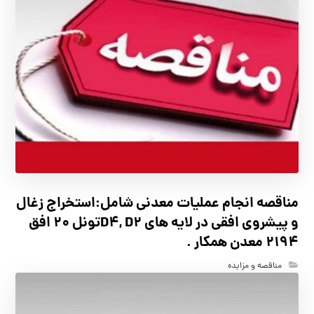
مناقصه انجام عملیات معدنی شامل:استخراج زغال
و پیشروی افقی در لایه های D4, D2تونل 20 افق
2194 معدن همکار .
مناقصه و مزایده