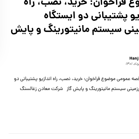
 فراخوان: خريد، نصب، راه
يو پشتیبانی دو ايستگاه
يني سيستم مانيتورينگ و پايش
Hanj
ه عمومی موضوع فراخوان: خريد، نصب، راه اندازيو پشتیبانی دو
رزميني سيستم مانيتورينگ و پايش گاز شركت معادن زغالسنگ