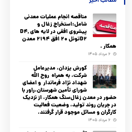
مطالب اخیر
مناقصه انجام عملیات معدنی
شامل:استخراج زغال و
پیشروی افقی در لایه های D4,
D2تونل 20 افق 2194 معدن
همکار .
۶ مرداد ۱۴۰۵
کورش یزدان، مدیرعامل
شرکت، به همراه روح الله
شهداد نژاد فرماندار و اعضای
شورای تأ‌مین شهرستان،راور با
حضور در معدن زغال‌سنگ همکار، از نزدیک
در جریان روند تولید، وضعیت فعالیت
کارگران و مسائل موجود قرار گرفتند.
۶ مرداد ۱۴۰۵