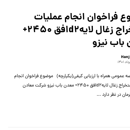
 فراخوان انجام عملیات
استخراج زغال لایهd2افق 2450+
باب نیزو
Hanj
ه عمومی همراه با ارزیابی کیفی(یکپارچه) موضوع فراخوان انجام
عملیات استخراج زغال لایهd2افق 2450+ معدن باب نیزو شركت معادن
ان در نظر دارد ...