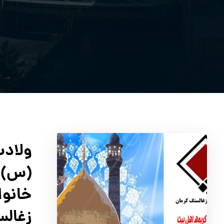
ولاد
(س) و
خانوا
زغالس