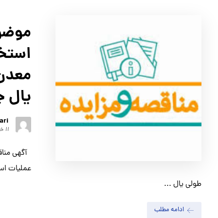
موضوع
استخر
معدن 
یال جنوب
ari
۱۱ خرداد ۱۴۰۱
آگهي مناقص
عملیات است
طولی یال ...
ادامه مطلب