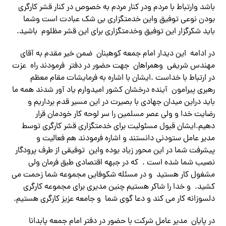
باشد وارتباط با مردم ودر کنار مردم به خصوص در کنار قشر کارگری
بودن نوعی توفیق واین خدمتگزاری بی شک عبادت است وشما
باید شکرگزار این توفیق وخدمتگزاری برای این قشر مظلوم باشید.
در ادامه این دیدار امام جمعه کوهبنان ضمن خیر مقدم به آقای
مهندس شریفی وهمراهان جهت حضور در دفتر فرمودند راه عزت
در ارتباط با خداست .ایشان با اشاره به فرمایشات مقام معظم
رهبری پیرامون آینده درخشان کشور امیدوارم یاد آور شدند همه ما
باید دراین میدان جهادی با بصیرت در این مسیر قدم برداریم و
رضایت خدا و ولی عصر مسلمین را سر لوحه کار خودمان قرار
دهیم.ایشان قبول مسئولیت برای خدمتگزاری قشر کارگری توسط
مدیر عامل ستودنی دانستند و اشاره فرمودند هم فعالیت و
پیشرفت شما در این محور زیاد بوده واین توفیقی از طرف پرودگار
نصیب شما شده است . که در جبهه اقتصادی طبق فرمان ولی
مشغول کار هستید و در مسئله شکوفایی مجموعه شما زحمت می
کشید. و خدا را شاکر هستیم چنین مدیری برای مجموعه کارگری
دلسوزانه کار می کند و دعا گوی شما و جامعه عزیز کارگری هستیم.
در پایان مدیر عامل شرکت با حضور در دفتر امام جمعه پابدانا