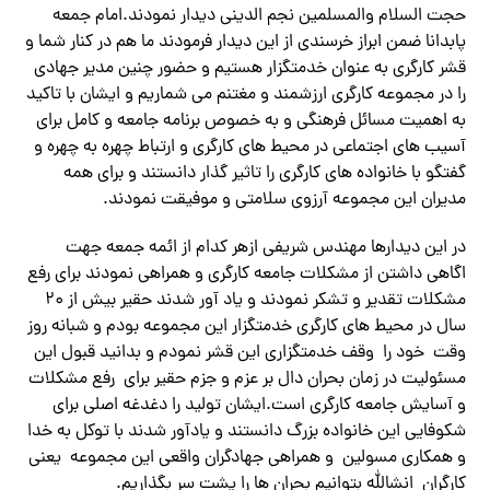
حجت السلام والمسلمین نجم الدینی دیدار نمودند.امام جمعه
پابدانا ضمن ابراز خرسندی از این دیدار فرمودند ما هم در کنار شما و
قشر کارگری به عنوان خدمتگزار هستیم و حضور چنین مدیر جهادی
را در مجموعه کارگری ارزشمند و مغتنم می شماریم و ایشان با تاکید
به اهمیت مسائل فرهنگی و به خصوص برنامه جامعه و کامل برای
آسیب های اجتماعی در محیط های کارگری و ارتباط چهره به چهره و
گفتگو با خانواده های کارگری را تاثیر گذار دانستند و برای همه
مدیران این مجموعه آرزوی سلامتی و موفیقت نمودند.
در این دیدارها مهندس شریفی ازهر کدام از ائمه جمعه جهت
اگاهی داشتن از مشکلات جامعه کارگری و همراهی نمودند برای رفع
مشکلات تقدیر و تشکر نمودند و یاد آور شدند حقیر بیش از ۲۰
سال در محیط های کارگری خدمتگزار این مجموعه بودم و شبانه روز
وقت خود را وقف خدمتگزاری این قشر نمودم و بدانید قبول این
مسئولیت در زمان بحران دال بر عزم و جزم حقیر برای رفع مشکلات
و آسایش جامعه کارگری است.ایشان تولید را دغدغه اصلی برای
شکوفایی این خانواده بزرگ دانستند و یادآور شدند با توکل به خدا
و همکاری مسولین و همراهی جهادگران واقعی این مجموعه یعنی
کارگران انشالله بتوانیم بحران ها را پشت سر بگذاریم.