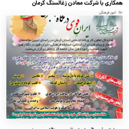
همكاري با شركت معادن زغالسنگ كرمان
امور فرهنگی