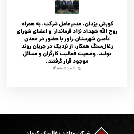
کورش یزدان، مدیرعامل شرکت، به همراه
روح الله شهداد نژاد فرماندار و اعضای شورای
تأ‌مین شهرستان،راور با حضور در معدن
زغال‌سنگ همکار، از نزدیک در جریان روند
تولید، وضعیت فعالیت کارگران و مسائل
موجود قرار گرفتند.
۶ مرداد ۱۴۰۵