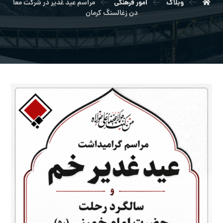
وبلاگ
امور فرهنگی
مراسم عيد غدير در شركت معا
دن زغالسنگ كرمان