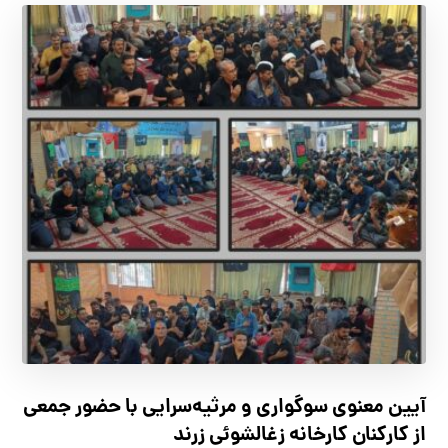
آیین معنوی سوگواری و مرثیه‌سرایی با حضور جمعی
از کارکنان كارخانه زغالشوئي زرند