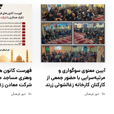
آیین معنوی سوگواری و
فهرست كانون ه
مرثیه‌سرایی با حضور جمعی از
وهنري مساجد مو
کارکنان كارخانه زغالشوئي زرند
شركت معادن زغ
امور فرهنگی
امور فرهنگی