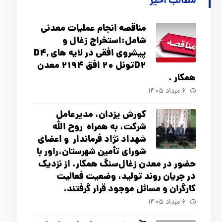
مطالب اخیر
مناقصه انجام عملیات معدنی
شامل:استخراج زغال و
پیشروی افقی در لایه های D4,
D2تونل 20 افق 2194 معدن
همکار .
۶ مرداد ۱۴۰۵
کورش یزدان، مدیرعامل
شرکت، به همراه روح الله
شهداد نژاد فرماندار و اعضای
شورای تأ‌مین شهرستان،راور با
حضور در معدن زغال‌سنگ همکار، از نزدیک
در جریان روند تولید، وضعیت فعالیت
کارگران و مسائل موجود قرار گرفتند.
۶ مرداد ۱۴۰۵