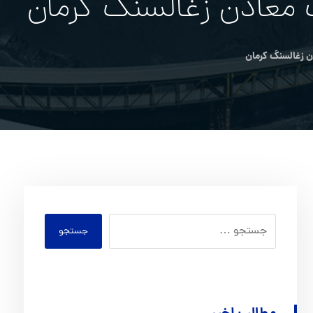
 معادن زغالسنگ كرمان
ن زغالسنگ كرمان
جستجو