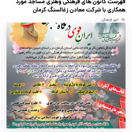
فهرست كانون هاي فرهنگي وهنري مساجد مورد
همكاري با شركت معادن زغالسنگ كرمان
امور فرهنگی