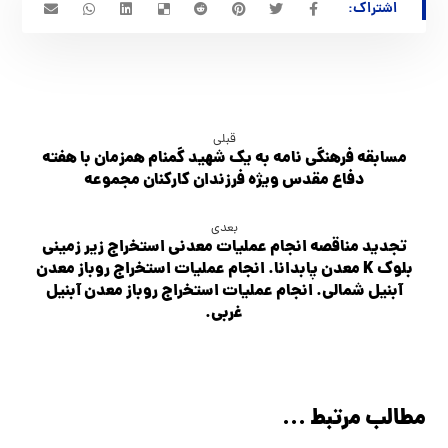
قبلی
مسابقه فرهنگي نامه به يك شهيد گمنام همزمان با هفته
دفاع مقدس ويژه فرزندان كاركنان مجموعه
بعدی
تجدید مناقصه انجام عمليات معدني استخراج زير زميني
بلوك K معدن پابدانا. انجام عمليات استخراج روباز معدن
آبنیل شمالی. انجام عمليات استخراج روباز معدن آبنیل
غربی.
مطالب مرتبط ...