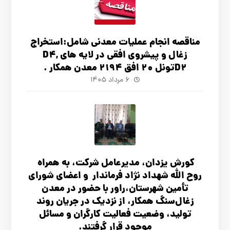
مناقصه انجام عملیات معدنی شامل:استخراج
زغال و پیشروی افقی در لایه های D4,
D2تونل 20 افق 2194 معدن همکار .
۶ مرداد ۱۴۰۵
کورش یزدان، مدیرعامل شرکت، به همراه
روح الله شهداد نژاد فرماندار و اعضای شورای
تأ‌مین شهرستان،راور با حضور در معدن
زغال‌سنگ همکار، از نزدیک در جریان روند
تولید، وضعیت فعالیت کارگران و مسائل
موجود قرار گرفتند.