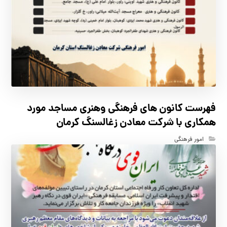
فهرست كانون هاي فرهنگي وهنري مساجد مورد
همكاري با شركت معادن زغالسنگ كرمان
امور فرهنگی