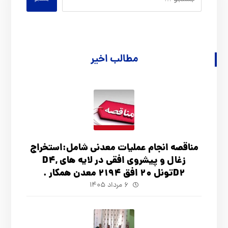
مطالب اخیر
مناقصه انجام عملیات معدنی شامل:استخراج
زغال و پیشروی افقی در لایه های D4,
D2تونل 20 افق 2194 معدن همکار .
۶ مرداد ۱۴۰۵