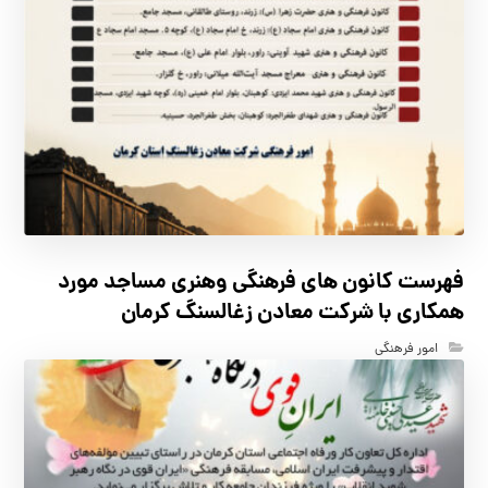
فهرست كانون هاي فرهنگي وهنري مساجد مورد
همكاري با شركت معادن زغالسنگ كرمان
امور فرهنگی