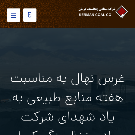
غرس نهال به مناسبت
هفته منابع طبيعي به
ياد شهداي شركت