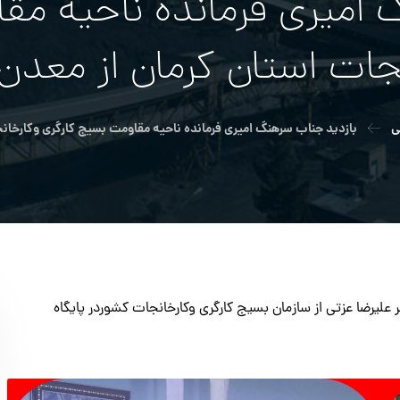
 اميري فرمانده ناحيه مق
جات استان كرمان از معدن پ
ی
بازديد جناب سرهنگ اميري فرمانده ناحيه مقاومت بسيج كارگري وكارخانجا
علیرضا عزتی از سازمان بسیج کارگری وکارخانجات کشوردر پایگاه