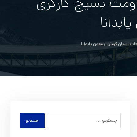
اومت بسيج كارگري
ابدانا
ت استان كرمان از معدن پابدانا
جستجو