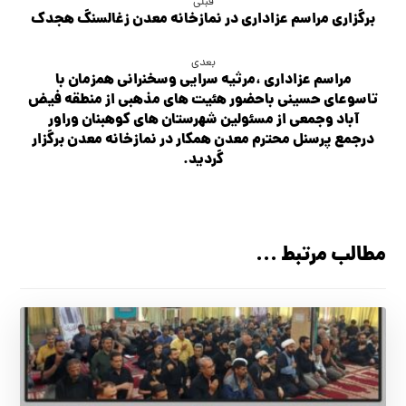
قبلی
برگزاري مراسم عزاداري در نمازخانه معدن زغالسنگ هجدك
بعدی
مراسم عزاداری ،مرثیه سرایی وسخنرانی همزمان با
تاسوعای حسینی باحضور هئیت های مذهبی از منطقه فیض
آباد وجمعی از مسئولین شهرستان های کوهبنان وراور
درجمع پرسنل محترم معدن همکار در نمازخانه معدن برگزار
گردید.
مطالب مرتبط ...