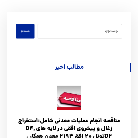
جستجو
مطالب اخیر
مناقصه انجام عملیات معدنی شامل:استخراج
زغال و پیشروی افقی در لایه های D4,
D2تونل 20 افق 2194 معدن همکار .