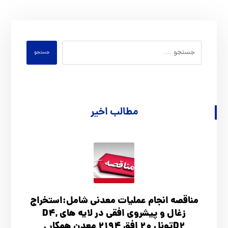
جستجو
مطالب اخیر
مناقصه انجام عملیات معدنی شامل:استخراج
زغال و پیشروی افقی در لایه های D4,
D2تونل 20 افق 2194 معدن همکار .