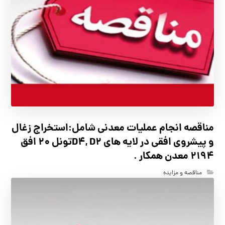
مناقصه انجام عملیات معدنی شامل:استخراج زغال
و پیشروی افقی در لایه های D4, D2تونل 20 افق
2194 معدن همکار .
مناقصه و مزایده