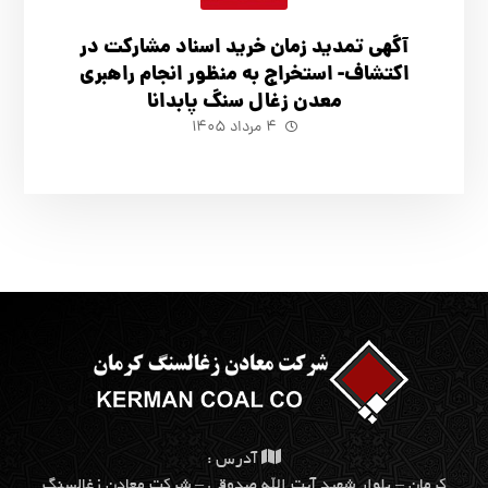
آگهي تمدید زمان خرید اسناد مشارکت در
اکتشاف- استخراج به منظور انجام راهبری
معدن زغال سنگ پابدانا
۴ مرداد ۱۴۰۵
آدرس :
كرمان – بلوار شهيد آيت الله صدوقي – شركت معادن زغالسنگ