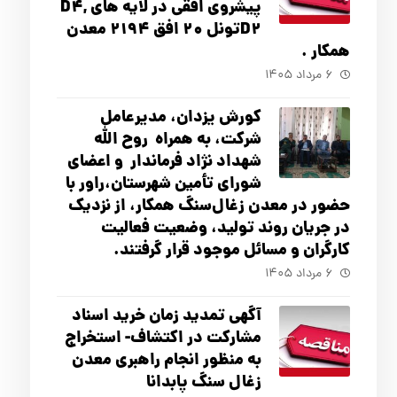
پیشروی افقی در لایه های D4,
D2تونل 20 افق 2194 معدن
همکار .
۶ مرداد ۱۴۰۵
کورش یزدان، مدیرعامل
شرکت، به همراه روح الله
شهداد نژاد فرماندار و اعضای
شورای تأ‌مین شهرستان،راور با
حضور در معدن زغال‌سنگ همکار، از نزدیک
در جریان روند تولید، وضعیت فعالیت
کارگران و مسائل موجود قرار گرفتند.
۶ مرداد ۱۴۰۵
آگهي تمدید زمان خرید اسناد
مشارکت در اکتشاف- استخراج
به منظور انجام راهبری معدن
زغال سنگ پابدانا