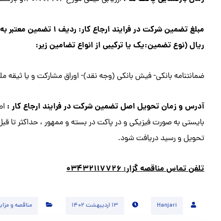
ریال (نوع تضمين:يك يا تركيبي از انواع تضامين زير:
ضمانتنامه بانکی- فیش بانکی (وجه نقد)- اوراق مشارکت و يا ثیقه مل
آدرس و زمان تحويل اصل تضمين شركت در فرايند ارجاع كار :
اص
بايستي به صورت فيزيكي و در پاكت در بسته و ممهور ، حداكثر تا قب
تحويل و رسيد دريافت شود.
تلفن تماس مناقصه گزار: ۰۳۴۳۲۱۱۷۷۲۶
Hanjari
۱۳ اردیبهشت ۱۴۰۲
مناقصه و مزای