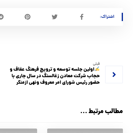
قبلی
اولین جلسه توسعه و ترویج فرهنگ عفاف و
حجاب شرکت معادن زغالسنگ در سال جاری با
حضور رئيس شوراي امر معروف ونهي ازمنكر
مطالب مرتبط ...