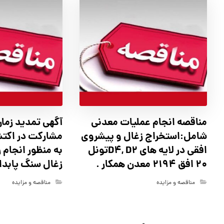
مناقصه انجام عملیات معدنی
آگهي تمدید زمان
شامل:استخراج زغال و پیشروی
مشارکت در اکت
افقی در لایه های D4, D2تونل
به منظور انجام 
20 افق 2194 معدن همکار .
زغال سنگ پابدان
مناقصه و مزایده
مناقصه و مزایده