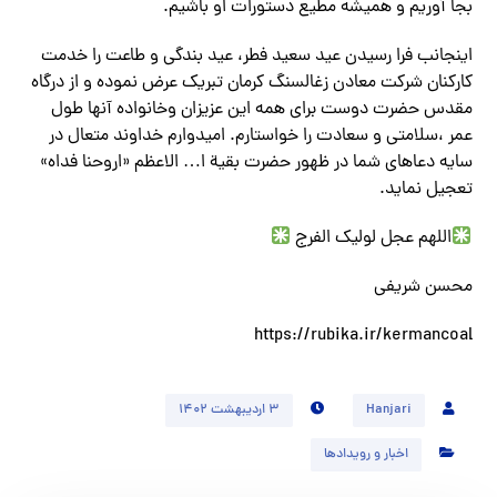
بجا آوریم و همیشه مطیع دستورات او باشیم.
اینجانب فرا رسیدن عید سعید فطر، عید بندگی و طاعت را خدمت
کارکنان شرکت معادن زغالسنگ کرمان تبریک عرض نموده و از درگاه
مقدس حضرت دوست برای همه این عزیزان وخانواده آنها طول
عمر ،سلامتی و سعادت را خواستارم. امیدوارم خداوند متعال در
سایه دعاهای شما در ظهور حضرت بقیة ا… الاعظم «اروحنا فداه»
تعجیل نماید.
اللهم عجل لولیک الفرج
محسن شریفی
https://rubika.ir/kermancoal
Hanjari
۳ اردیبهشت ۱۴۰۲
اخبار و رویدادها