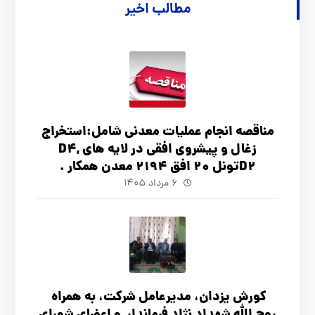
مطالب اخیر
مناقصه انجام عملیات معدنی شامل:استخراج
زغال و پیشروی افقی در لایه های D4,
D2تونل 20 افق 2194 معدن همکار .
۶ مرداد ۱۴۰۵
کورش یزدان، مدیرعامل شرکت، به همراه