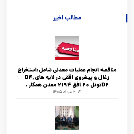
مطالب اخیر
مناقصه انجام عملیات معدنی شامل:استخراج
زغال و پیشروی افقی در لایه های D4,
D2تونل 20 افق 2194 معدن همکار .
۶ مرداد ۱۴۰۵