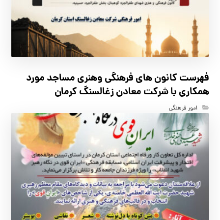
فهرست كانون هاي فرهنگي وهنري مساجد مورد
همكاري با شركت معادن زغالسنگ كرمان
امور فرهنگی