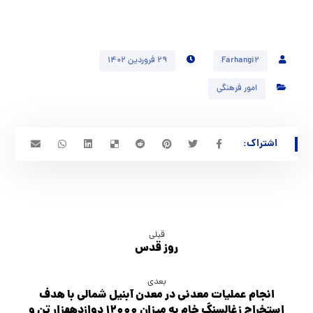
Farhangi2
۲۹ فروردین ۱۴۰۲
امور فرهنگی
قبلی
روز قدس
بعدی
انجام عملیات معدني در معدن آبنیل شمالی با هدف
استخراج زغالسنگ خام به میزان ۱۲۰۰۰ دوازدههزار تن و