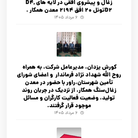
زغال و پیشروی افقی در لایه های D4,
D2تونل 20 افق 2194 معدن همکار .
۶ مرداد ۱۴۰۵
کورش یزدان، مدیرعامل شرکت، به همراه
روح الله شهداد نژاد فرماندار و اعضای شورای
تأ‌مین شهرستان،راور با حضور در معدن
زغال‌سنگ همکار، از نزدیک در جریان روند
تولید، وضعیت فعالیت کارگران و مسائل
موجود قرار گرفتند.
۶ مرداد ۱۴۰۵