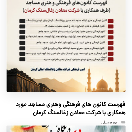
فهرست كانون هاي فرهنگي وهنري مساجد مورد
همكاري با شركت معادن زغالسنگ كرمان
امور فرهنگی