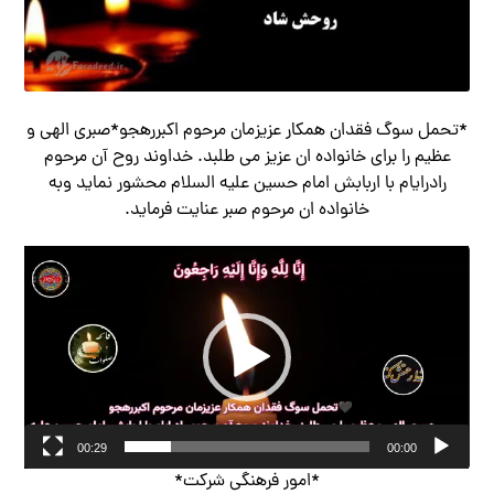
*تحمل سوگ فقدان همکار عزیزمان مرحوم اکبررهجو*صبری الهی و
عظیم را برای خانواده ان عزیز می طلبد. خداوند روح آن مرحوم
رادرایام با اربابش امام حسین علیه السلام محشور نماید وبه
خانواده ان مرحوم صبر عنایت فرماید.
نمایشگر
ویدیو
00:29
00:00
*امور فرهنگی شرکت*