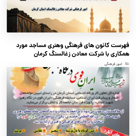
فهرست كانون هاي فرهنگي وهنري مساجد مورد
همكاري با شركت معادن زغالسنگ كرمان
امور فرهنگی