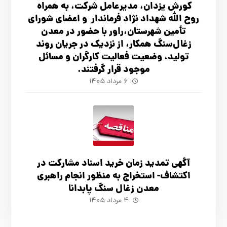
کورش یزدان، مدیرعامل شرکت، به همراه
روح الله شهداد نژاد فرماندار و اعضای شورای
تأ‌مین شهرستان،راور با حضور در معدن
زغال‌سنگ همکار، از نزدیک در جریان روند
تولید، وضعیت فعالیت کارگران و مسائل
موجود قرار گرفتند.
۶ مرداد ۱۴۰۵
آگهي تمدید زمان خرید اسناد مشارکت در
اکتشاف- استخراج به منظور انجام راهبری
معدن زغال سنگ پابدانا
۴ مرداد ۱۴۰۵